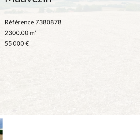
Référence
7380878
2300.00
m²
55 000 €