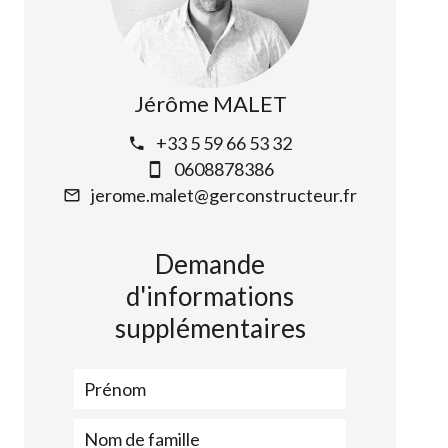
Jérôme MALET
+33 5 59 66 53 32
0608878386
jerome.malet@gerconstructeur.fr
Demande
d'informations
supplémentaires