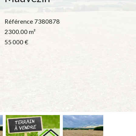
Référence
7380878
2300.00
m²
55 000 €