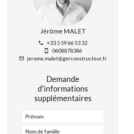
Jérôme MALET
+33 5 59 66 53 32
0608878386
jerome.malet@gerconstructeur.fr
Demande
d'informations
supplémentaires