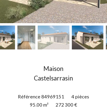
Maison
Castelsarrasin
Référence
84969151
4 pièces
95.00
m²
272 300 €