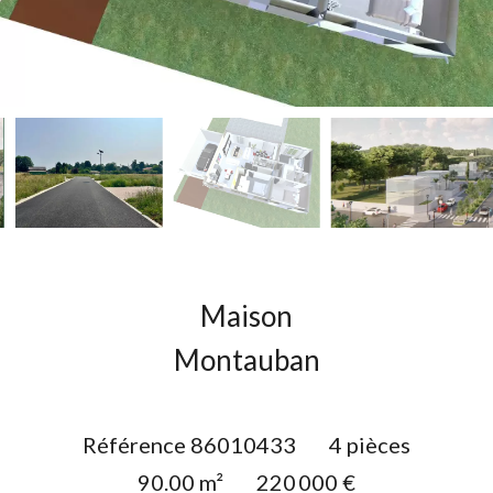
Maison
Montauban
Référence
86010433
4 pièces
90.00
m²
220 000 €