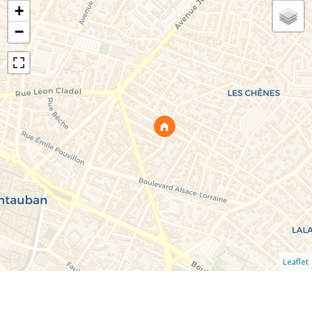
+
−
Leaflet