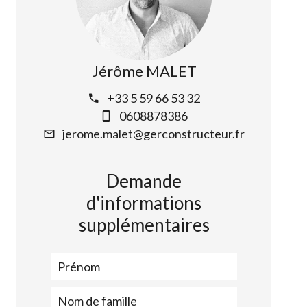
Jérôme MALET
+33 5 59 66 53 32
0608878386
jerome.malet@gerconstructeur.fr
Demande
d'informations
supplémentaires