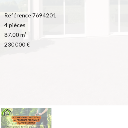
Référence
7694201
4 pièces
87.00
m²
230 000 €