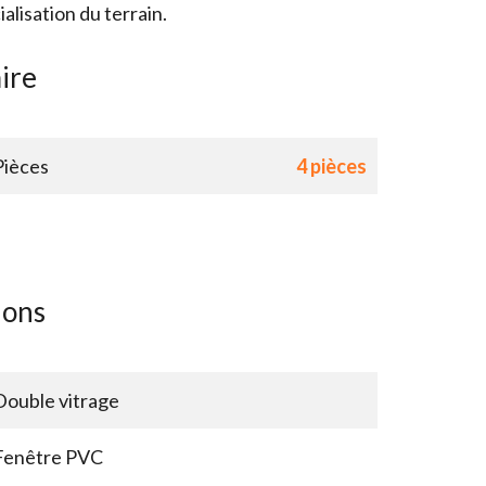
lisation du terrain.
ire
Pièces
4 pièces
ions
Double vitrage
Fenêtre PVC