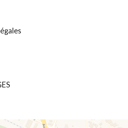
légales
GES