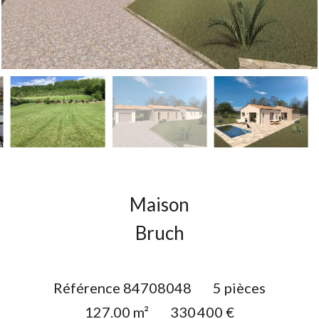
Maison
Bruch
Référence
84708048
5 pièces
127.00
m²
330 400 €