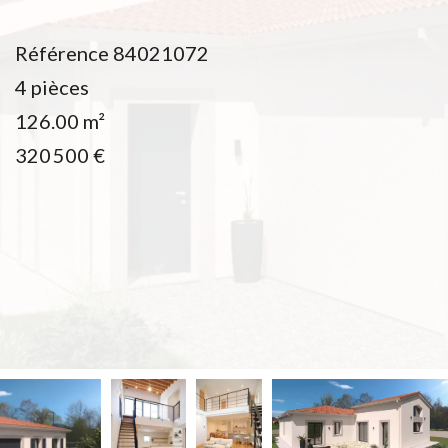
Référence
84021072
4 pièces
126.00
m²
320 500 €