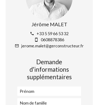
Jérôme MALET
+33 5 59 66 53 32
0608878386
jerome.malet@gerconstructeur.fr
Demande
d'informations
supplémentaires