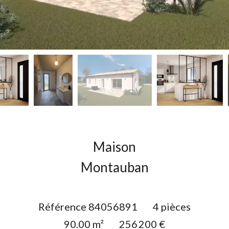
Maison
Montauban
Référence
84056891
4 pièces
90.00
m²
256 200 €