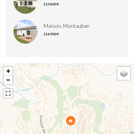
213 600 €
Maison, Montauban
216 900 €
+
−